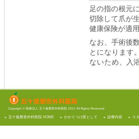
足の指の根元
切除して爪が
健康保険が適
なお、手術後
とになります
ないため、入
Copyright ©
医療法人 五十嵐整形外科医院
2012 All Rights Reserved.
五十嵐整形外科医院 HOME
かかりつけ医として
診療内容
ス