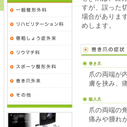
すが、誤った
場合がありま
めします。
巻き爪
爪の両端が
膚を挟み、
陥入爪
爪の両端の
痛みや腫れ