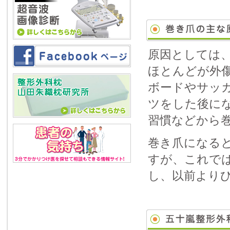
原因としては
ほとんどが外
ボードやサッ
ツをした後に
習慣などから
巻き爪になる
すが、これで
し、以前より