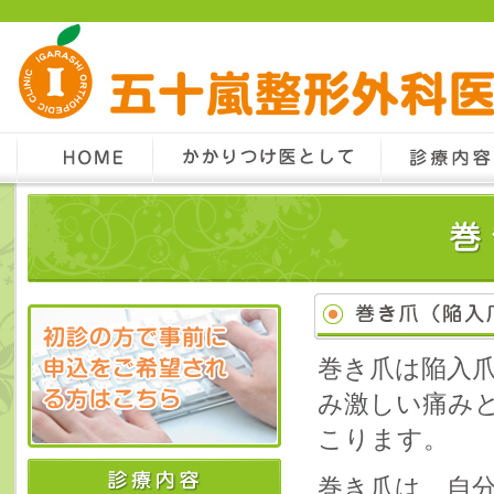
巻き爪は陥入
み激しい痛み
こります。
巻き爪は、自